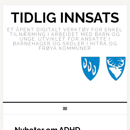
TIDLIG INNSATS
ET ÅPENT DIGITALT VERKTØY FOR ENKEL
TILNÆRMING I ARBEIDET MED BARN OG
UNGE. UTVIKLET FOR ANSATTE I
BARNEHAGER OG SKOLER I HITRA OG
FRØYA KOMMUNER