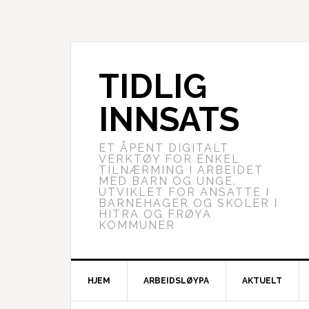
TIDLIG
INNSATS
ET ÅPENT DIGITALT
VERKTØY FOR ENKEL
TILNÆRMING I ARBEIDET
MED BARN OG UNGE.
UTVIKLET FOR ANSATTE I
BARNEHAGER OG SKOLER I
HITRA OG FRØYA
KOMMUNER
HJEM
ARBEIDSLØYPA
AKTUELT