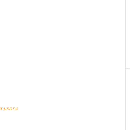
o
ommune.no