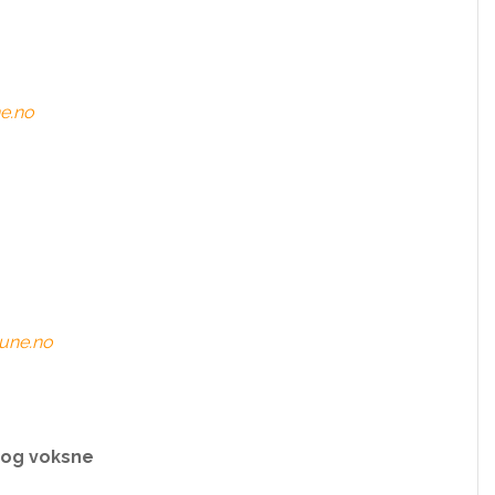
e.no
une.no
 og voksne