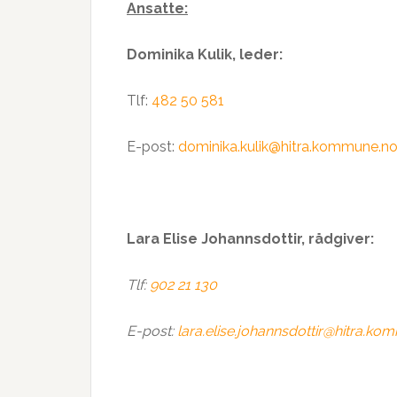
Ansatte:
Dominika Kulik, leder:
Tlf:
482 50 581
E-post:
dominika.kulik@hitra.kommune.n
Lara Elise Johannsdottir, rådgiver:
Tlf:
902 21 130
E-post:
lara.elise.johannsdottir@hitra.k