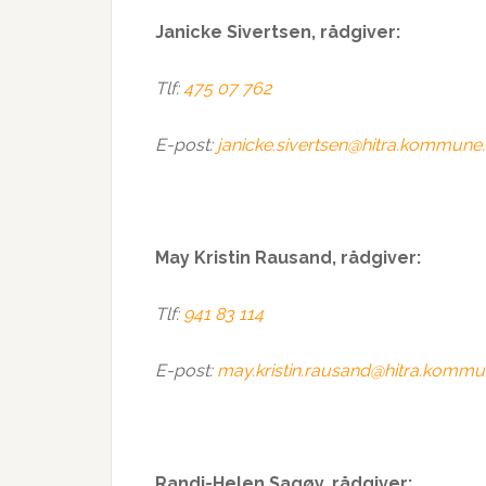
Janicke Sivertsen, rådgiver:
Tlf:
475 07 762
E-post:
janicke.sivertsen@hitra.kommune
May Kristin Rausand, rådgiver:
Tlf:
941 83 114
E-post:
may.kristin.rausand@hitra.kommu
Randi-Helen Sagøy
, rådgiver: