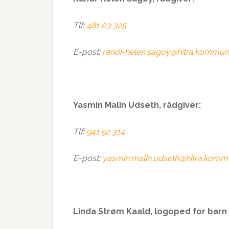
Tlf:
481 03 325
E-post:
randi-helen.sagoy@hitra.kommun
Yasmin Malin Udseth
, rådgiver:
Tlf:
941 92 314
E-post:
yasmin.malin.udseth@hitra.komm
Linda Strøm Kaald, logoped for barn