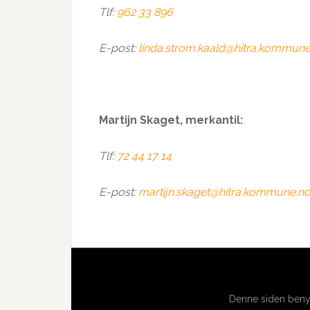
Tlf:
962 33 896
E-post:
linda.strom.kaald@hitra.kommune
Martijn Skaget, merkantil:
Tlf:
72 44 17 14
E-post:
martijn.skaget@hitra.kommune.n
Denne siden benyt