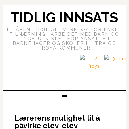
TIDLIG INNSATS
ET ÅPENT DIGITALT VERKTØY FOR ENKEL
TILNÆRMING I ARBEIDET MED BARN OG
UNGE. UTVIKLET FOR ANSATTE I
BARNEHAGER OG SKOLER I HITRA OG
FRØYA KOMMUNER
Lærerens mulighet til å
påvirke elev-elev