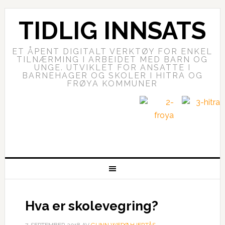
TIDLIG INNSATS
ET ÅPENT DIGITALT VERKTØY FOR ENKEL
TILNÆRMING I ARBEIDET MED BARN OG
UNGE. UTVIKLET FOR ANSATTE I
BARNEHAGER OG SKOLER I HITRA OG
FRØYA KOMMUNER
Hva er skolevegring?