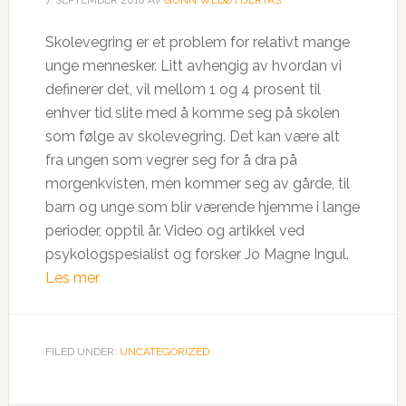
7. SEPTEMBER 2018
AV
GUNN WEDØ HJERTÅS
Skolevegring er et problem for relativt mange
unge mennesker. Litt avhengig av hvordan vi
definerer det, vil mellom 1 og 4 prosent til
enhver tid slite med å komme seg på skolen
som følge av skolevegring. Det kan være alt
fra ungen som vegrer seg for å dra på
morgenkvisten, men kommer seg av gårde, til
barn og unge som blir værende hjemme i lange
perioder, opptil år. Video og artikkel ved
psykologspesialist og forsker Jo Magne Ingul.
Les mer
FILED UNDER:
UNCATEGORIZED