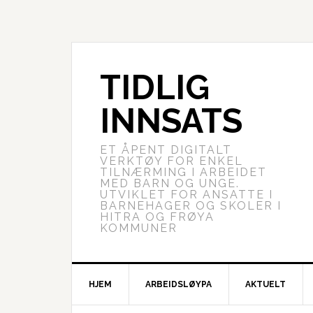
TIDLIG
INNSATS
ET ÅPENT DIGITALT
VERKTØY FOR ENKEL
TILNÆRMING I ARBEIDET
MED BARN OG UNGE.
UTVIKLET FOR ANSATTE I
BARNEHAGER OG SKOLER I
HITRA OG FRØYA
KOMMUNER
HJEM
ARBEIDSLØYPA
AKTUELT