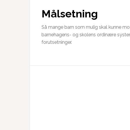
Målsetning
Så mange barn som mulig skal kunne mott
barnehagens- og skolens ordinære system. Al
forutsetninger.